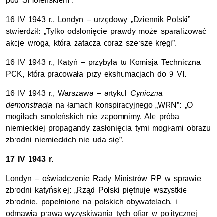
pod Smoleńskiem”.
16 IV 1943 r., Londyn – urzędowy „Dziennik Polski”
stwierdził: „Tylko odsłonięcie prawdy może sparaliżować
akcje wroga, która zatacza coraz szersze kręgi”.
16 IV 1943 r., Katyń – przybyła tu Komisja Techniczna
PCK, która pracowała przy ekshumacjach do 9 VI.
16 IV 1943 r., Warszawa – artykuł
Cyniczna
demonstracja
na łamach konspiracyjnego „WRN”: „O
mogiłach smoleńskich nie zapomnimy. Ale próba
niemieckiej propagandy zasłonięcia tymi mogiłami obrazu
zbrodni niemieckich nie uda się”.
17 IV 1943 r.
Londyn – oświadczenie Rady Ministrów RP w sprawie
zbrodni katyńskiej: „Rząd Polski piętnuje wszystkie
zbrodnie, popełnione na polskich obywatelach, i
odmawia prawa wyzyskiwania tych ofiar w politycznej