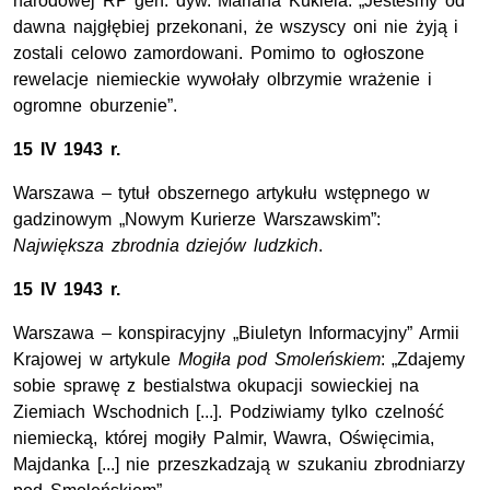
narodowej RP gen. dyw. Mariana Kukiela: „Jesteśmy od
dawna najgłębiej przekonani, że wszyscy oni nie żyją i
zostali celowo zamordowani. Pomimo to ogłoszone
rewelacje niemieckie wywołały olbrzymie wrażenie i
ogromne oburzenie”.
15 IV 1943 r.
Warszawa – tytuł obszernego artykułu wstępnego w
gadzinowym „Nowym Kurierze Warszawskim”:
Największa zbrodnia dziejów ludzkich
.
15 IV 1943 r.
Warszawa – konspiracyjny „Biuletyn Informacyjny” Armii
Krajowej w artykule
Mogiła pod Smoleńskiem
: „Zdajemy
sobie sprawę z bestialstwa okupacji sowieckiej na
Ziemiach Wschodnich [...]. Podziwiamy tylko czelność
niemiecką, której mogiły Palmir, Wawra, Oświęcimia,
Majdanka [...] nie przeszkadzają w szukaniu zbrodniarzy