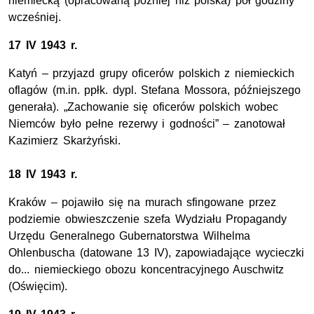
niemiecką (opracowaną później niż polska) pół godziny
wcześniej.
17 IV 1943 r.
Katyń – przyjazd grupy oficerów polskich z niemieckich
oflagów (m.in. ppłk. dypl. Stefana Mossora, późniejszego
generała). „Zachowanie się oficerów polskich wobec
Niemców było pełne rezerwy i godności” – zanotował
Kazimierz Skarżyński.
18 IV 1943 r.
Kraków – pojawiło się na murach sfingowane przez
podziemie obwieszczenie szefa Wydziału Propagandy
Urzędu Generalnego Gubernatorstwa Wilhelma
Ohlenbuscha (datowane 13 IV), zapowiadające wycieczki
do... niemieckiego obozu koncentracyjnego Auschwitz
(Oświęcim).