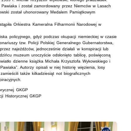
 Pawiaka i został zamordowany przez Niemców w Lasach
kowski został uhonorowany Medalem Pamiątkowym
tąpiła Orkiestra Kameralna Filharmonii Narodowej w
ka policyjnego, gdyż podczas okupacji niemieckiej w czasie
jonariuszy tzw. Policji Polskiej Generalnego Gubernatorstwa,
rzez najeźdźców, jednocześnie działali w konspiracji lub
dzińcu muzeum uroczyście odsłonięto tablicę, poświęconą
światło dzienne książka Michała Krzysztofa Wykowskiego i
iaka”. Autorzy opisali w niej historię więzienia, losy
amieścili także kilkadziesiąt not biograficznych
nspiracyjnych.
istorycznej GKGP
acji Historycznej GKGP