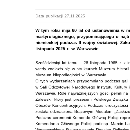
Data publikacji 27.11.2025
W tym roku mija 60 lat od ustanowienia w 
martyrologicznego, przypominającego o najtr
niemieckiej podczas II wojny światowej. Zak
listopada 2025 r. w Warszawie.
Sześćdziesiąt lat temu – 28 listopada 1965 r. z 
wtedy znalazło się w strukturach Muzeum Historii
Muzeum Niepodległości w Warszawie.
O tych wydarzeniach przypomniano podczas gali j
w Sali Odczytowej Narodowego Instytutu Kultury 
Warszawie. Role najważniejszych gości pełnili na 
Zalewski, który jest prezesem Polskiego Związku 
Obozów Koncentracyjnych. Podczas uroczystości
została odznaczona Brązowym Medalem „Zasłużony
Podczas ceremonii Komendę Główną Policji reprez
Komendanta Głównego Policji podinsp. Marcin L
Warszawskiego Stowarzyszenia Rodzina Policyjna 