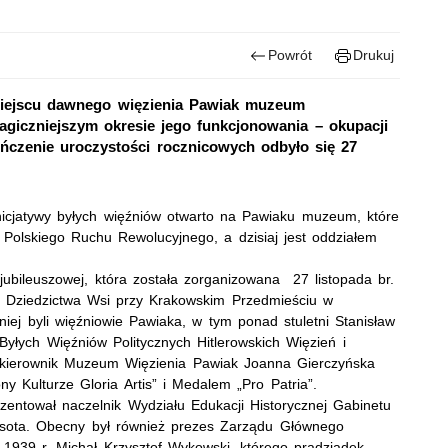
Powrót
Drukuj
miejscu dawnego więzienia Pawiak muzeum
agiczniejszym okresie jego funkcjonowania – okupacji
ończenie uroczystości rocznicowych odbyło się 27
inicjatywy byłych więźniów otwarto na Pawiaku muzeum, które
 Polskiego Ruchu Rewolucyjnego, a dzisiaj jest oddziałem
ubileuszowej, która została zorganizowana 27 listopada br.
i Dziedzictwa Wsi przy Krakowskim Przedmieściu w
niej byli więźniowie Pawiaka, w tym ponad stuletni Stanisław
Byłych Więźniów Politycznych Hitlerowskich Więzień i
 kierownik Muzeum Więzienia Pawiak Joanna Gierczyńska
 Kulturze Gloria Artis” i Medalem „Pro Patria”.
entował naczelnik Wydziału Edukacji Historycznej Gabinetu
asota. Obecny był również prezes Zarządu Głównego
1939 r. Michał Krzysztof Wykowski, którego pradziadek