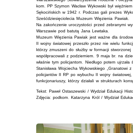
kom. PP Szymon Wacław Wykowski był więźniem
Sękocińskich w 1942 r. Podczas gali prezes Wy
Sześćdziesięciolecia Muzeum Więzienia Pawiak.
Na zakończenie uroczystości przed zebranymi wys
Warszawie pod batutą Jana Lewtaka.
Muzeum Więzienia Pawiak jest ważne dla środowis
II wojny światowej przeszło przez nie wielu funkc
którzy zmuszeni do służby w formacji stworzonej p
współpracowali z podziemiem. 9 maja br. na dzie
właśnie tym policjantom. Niedługo potem ujrzała 
Stanisława Wojciecha Wykowskiego „Granatowi z Paw
policjantów II RP po wybuchu II wojny światowej, z
funkcjonariuszy, którzy działali w strukturach ko
Tekst: Paweł Ostaszewski / Wydział Edukacji H
Zdjęcia: podkom. Katarzyna Król / Wydział Eduk