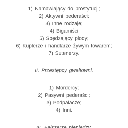
1) Namawiający do prostytucji;
2) Aktywni pederaści;
3) Inne rodzaje;
4) Bigamiści
5) Spędzający płody;
6) Kuplerze i handlarze żywym towarem;
7) Sutenerzy.
II. Przestępcy gwałtowni.
1) Mordercy;
2) Pasywni pederaści;
3) Podpalacze;
4) Inni.
III. Fałszerze pieniędzy.