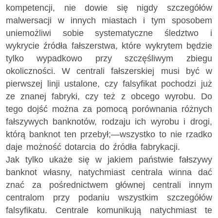
kompetencji, nie dowie się nigdy szczegółów
malwersacji w innych miastach i tym sposobem
uniemożliwi sobie systematyczne śledztwo i
wykrycie źródła fałszerstwa, które wykrytem będzie
tylko wypadkowo przy szczęśliwym zbiegu
okoliczności. W centrali fałszerskiej musi być w
pierwszej linji ustalone, czy falsyfikat pochodzi już
ze znanej fabryki, czy też z obcego wyrobu. Do
tego dojść można za pomocą porównania różnych
fałszywych banknotów, rodzaju ich wyrobu i drogi,
którą banknot ten przebył;—wszystko to nie rzadko
daje możność dotarcia do źródła fabrykacji.
Jak tylko ukaże się w jakiem państwie fałszywy
banknot własny, natychmiast centrala winna dać
znać za pośrednictwem głównej centrali innym
centralom przy podaniu wszystkim szczegółów
falsyfikatu. Centrale komunikują natychmiast te