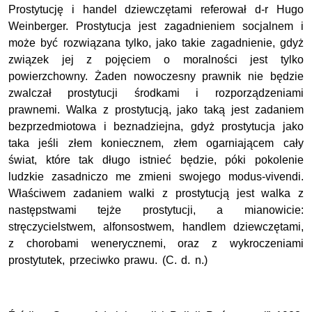
Prostytucję i handel dziewczętami referował d-r Hugo
Weinberger. Prostytucja jest zagadnieniem socjalnem i
może być rozwiązana tylko, jako takie zagadnienie, gdyż
związek jej z pojęciem o moralności jest tylko
powierzchowny. Żaden nowoczesny prawnik nie będzie
zwalczał prostytucji środkami i rozporządzeniami
prawnemi. Walka z prostytucją, jako taką jest zadaniem
bezprzedmiotowa i beznadziejna, gdyż prostytucja jako
taka jeśli złem koniecznem, złem ogarniającem cały
świat, które tak długo istnieć będzie, póki pokolenie
ludzkie zasadniczo me zmieni swojego modus-vivendi.
Właściwem zadaniem walki z prostytucją jest walka z
następstwami tejże prostytucji, a mianowicie:
stręczycielstwem, alfonsostwem, handlem dziewczętami,
z chorobami wenerycznemi, oraz z wykroczeniami
prostytutek, przeciwko prawu. (C. d. n.)