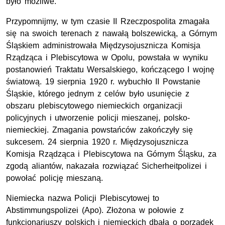
było możliwe.
Przypomnijmy, w tym czasie II Rzeczpospolita zmagała
się na swoich terenach z nawałą bolszewicką, a Górnym
Śląskiem administrowała Międzysojusznicza Komisja
Rządząca i Plebiscytowa w Opolu, powstała w wyniku
postanowień Traktatu Wersalskiego, kończącego I wojnę
światową. 19 sierpnia 1920 r. wybuchło II Powstanie
Śląskie, którego jednym z celów było usunięcie z
obszaru plebiscytowego niemieckich organizacji
policyjnych i utworzenie policji mieszanej, polsko-
niemieckiej. Zmagania powstańców zakończyły się
sukcesem. 24 sierpnia 1920 r. Międzysojusznicza
Komisja Rządząca i Plebiscytowa na Górnym Śląsku, za
zgodą aliantów, nakazała rozwiązać Sicherheitpolizei i
powołać policję mieszaną.
Niemiecka nazwa Policji Plebiscytowej to
Abstimmungspolizei (Apo). Złożona w połowie z
funkcjonariuszy polskich i niemieckich dbała o porządek