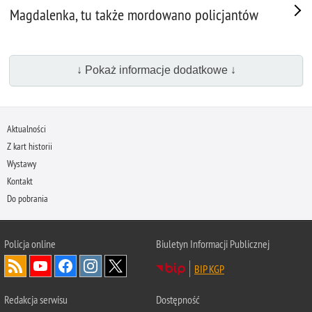
Magdalenka, tu także mordowano policjantów
↓ Pokaż informacje dodatkowe ↓
Aktualności
Z kart historii
Wystawy
Kontakt
Do pobrania
Policja
online
Biuletyn Informacji Publicznej
BIP KGP
Redakcja serwisu
Dostępność