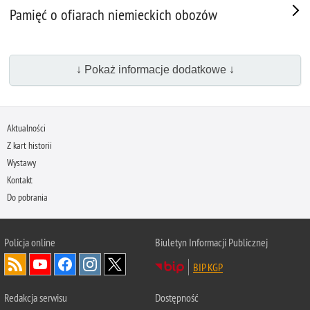
Pamięć o ofiarach niemieckich obozów
↓ Pokaż informacje dodatkowe ↓
Aktualności
Z kart historii
Wystawy
Kontakt
Do pobrania
Policja
online
Biuletyn Informacji Publicznej
BIP KGP
Redakcja serwisu
Dostępność