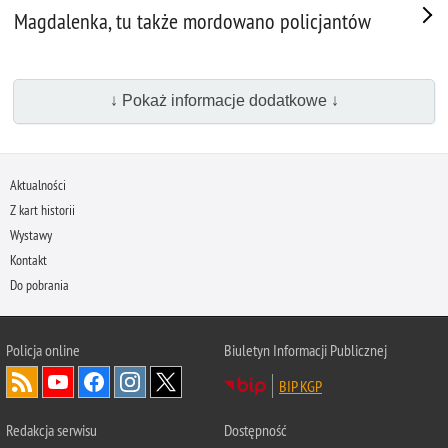
Magdalenka, tu także mordowano policjantów
↓ Pokaż informacje dodatkowe ↓
Aktualności
Z kart historii
Wystawy
Kontakt
Do pobrania
Policja
online
Biuletyn Informacji Publicznej
BIP KGP
Redakcja serwisu
Dostępność