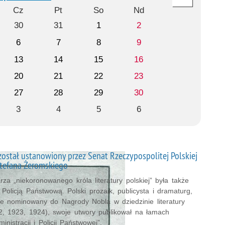
Cz
Pt
So
Nd
30
31
1
2
6
7
8
9
13
14
15
16
20
21
22
23
27
28
29
30
3
4
5
6
ostał ustanowiony przez Senat Rzeczypospolitej Polskiej
Stefana Żeromskiego
rza „niekoronowanego króla literatury polskiej” była także
Policją Państwową. Polski prozaik, publicysta i dramaturg,
nie nominowany do Nagrody Nobla w dziedzinie literatury
2, 1923, 1924), swoje utwory publikował na łamach
inistracji i Policji Państwowej”.