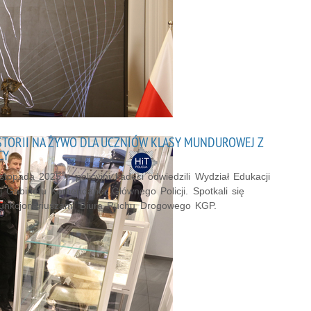
ISTORII NA ŻYWO DLA UCZNIÓW KLASY MUNDUROWEJ Z
CY
stopada 2025 r. policyjni kadeci odwiedzili Wydział Edukacji
ej Gabinetu Komendanta Głównego Policji. Spotkali się
funkcjonariuszami Biura Ruchu Drogowego KGP.