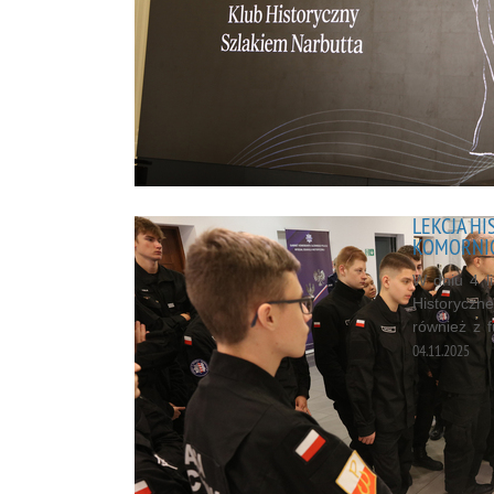
LEKCJA H
KOMORNI
W dniu 4 li
Historyczn
również z 
04.11.2025