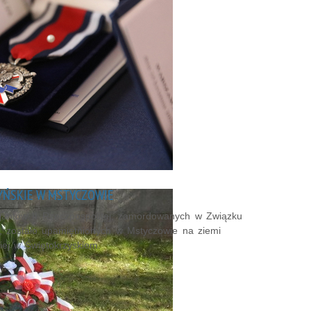
YŃSKIE W MSTYCZOWIE
icjantów II Rzeczpospolitej, zamordowanych w Związku
, zostało upamiętnionych w Mstyczowie na ziemi
iej w Świętokrzyskiem.