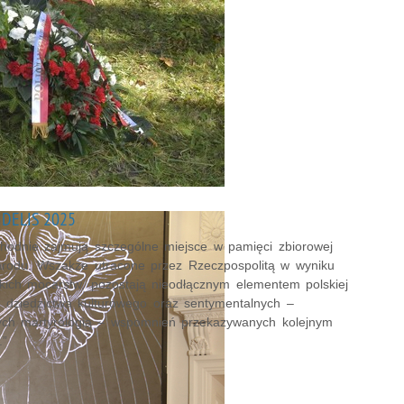
IDELIS 2025
hodnie zajmują szczególne miejsce w pamięci zbiorowej
rodu. Wszakże utracone przez Rzeczpospolitą w wyniku
elkich mocarstw, pozostają nieodłącznym elementem polskiej
, dziedzictwa kulturowego oraz sentymentalnych –
ch martyrologią – wspomnień przekazywanych kolejnym
.”