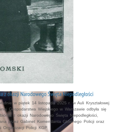
a z okazji Narodowego Święta Niepodległości
udnie w piątek 14 listopada 2025 r. w Auli Kryształowej
wnej Gospodarstwa Wiejskiego w Warszawie odbyła się
zbiórka z okazji Narodowego Święta Niepodległości,
ana przez Gabinet Komendanta Głównego Policji oraz
i Organizacji Policji KGP.