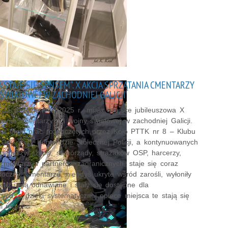
A STAJE SIĘ SENSEM”. X AKCJA SPRZĄTANIA CMENTARZY
 ŚWIATOWEJ W ZACHODNIEJ GALICJI
-11 października 2025 r. miała miejsce jubileuszowa X
tania cmentarzy z I wojny światowej w zachodniej Galicji.
lat efekt prac rozpoczętych przez Koło PTTK nr 8 – Klubu
„Orły” przy Komendzie Stołecznej Policji, a kontynuowanych
tariuszy, szkoły, samorządy, strażaków OSP, harcerzy,
cmentarzy i partnerów zagranicznych, staje się coraz
doczny. Cmentarze, niegdyś ukryte wśród zarośli, wyłoniły
brazu, są odnawiane i stały się dostępne dla
ych, a dzięki systematycznej opiece miejsca te stają się
i regionu.