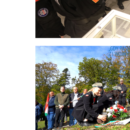
„GDY PASJ
Z I WOJNY
W dniach 9
Akcja sprzą
Z biegiem 
Górskiego 
przez wolon
opiekunów 
bardziej wi
się z krajo
odwiedzając
wizytówkam
03.11.2025