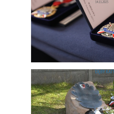
14.11.2025
DĘBY KAT
Pięciu pol
Radzieckim
jędrzejowsk
06.11.2025