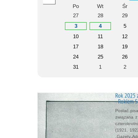
Po
Wt
Śr
27
28
29
3
4
5
10
11
12
17
18
19
24
25
26
31
1
2
Rok 2025 z
- Rokiem 
Postać pisa
związana z 
czterokrot
(1921, 192
„Gazety Adm