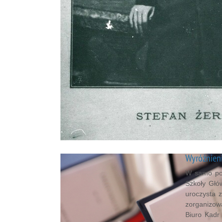
Wyróżnieni
W samo poł
Szkoły Głó
uroczysta 
zorganizow
Biuro Kadr 