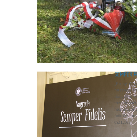
SEMPER F
„Kresy Wsc
naszego na
decyzji wi
tożsamości
naznaczony
pokoleniom
05.11.2025