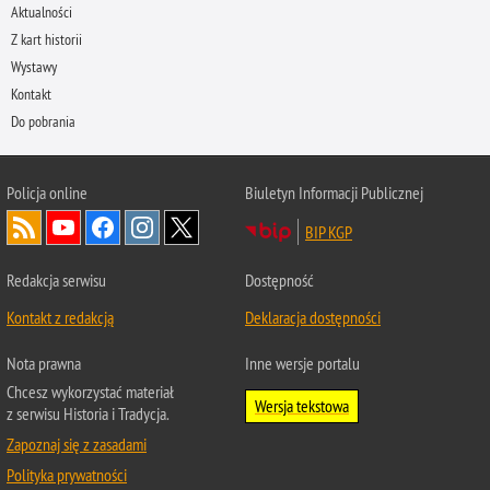
Aktualności
Z kart historii
Wystawy
Kontakt
Do pobrania
Policja
online
Biuletyn Informacji Publicznej
BIP KGP
Redakcja serwisu
Dostępność
Kontakt z redakcją
Deklaracja dostępności
Nota prawna
Inne wersje portalu
Chcesz wykorzystać materiał
Wersja tekstowa
z serwisu Historia i Tradycja.
Zapoznaj się z zasadami
Polityka prywatności